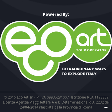
Powered By:
© 2016 Eco Art srl - P. IVA 09935281007, Iscrizione REA 1198809
Licenza Agenzia Viaggi lettere A e B Determinazione R.U. 2232 del
24/04/2014 rilasciata dalla Provincia di Roma