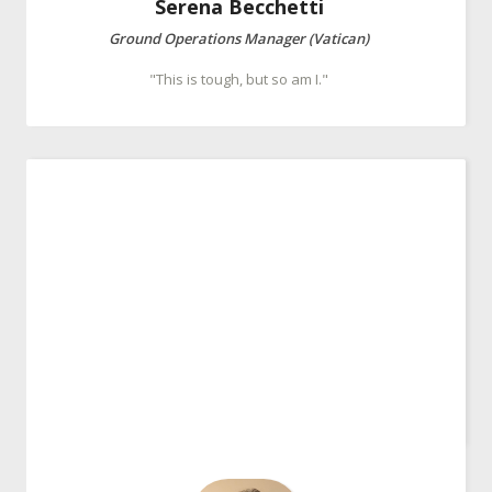
Serena
Becchetti
Ground Operations Manager (Vatican)
"This is tough, but so am I."
Giulia
Natale
Ground Operations Manager (Vatican)
"Work. Save. Travel. Repeat"